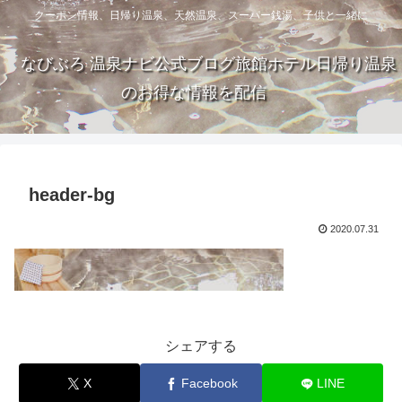
クーポン情報、日帰り温泉、天然温泉、スーパー銭湯、子供と一緒に
なびぶろ 温泉ナビ公式ブログ旅館ホテル日帰り温泉
のお得な情報を配信
header-bg
2020.07.31
シェアする
X
Facebook
LINE