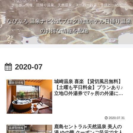
クーポン情報、日帰り温泉、天然温泉、スーパー銭湯、子供と一緒に
なびぶろ 温泉ナビ公式ブログ旅館ホテル日帰り温泉
のお得な情報を配信
2020-07
城崎温泉 喜楽 【貸切風呂無料】
温泉宿情報
【土曜も平日料金】プランあり♪
立地◎外湯券で7ヶ所の外湯に入
り放題★陶芸体験など！
2020.07.31
鹿島セントラル天然温泉 美人の
温泉宿情報
湯 ゆの華 クーポンご呈示で大人