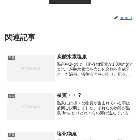
admin
関連記事
炭酸水素塩泉
泉質
温泉中1kgあたり溶存物質量が1,000mg含
まれ、炭酸水素塩を含む化合物を主成分
とした温泉。浴後清涼感があり、肌を滑
らかにする効果もあることから、「清涼
の湯」「美肌の湯」との別名もありま
す。効能：神経痛、筋肉痛、関節痛、五
十肩、運動麻痺、...
泉質・・？
泉質
温泉には様々な物質が含まれている事は
前回ご説明しました。それらの物質が温
泉1kgあたりどれぐらい溶け込んでいるか
によってきまるのが、今回お話する「泉
質」と言うものです。字のごとく泉の質
ですね！この泉質、掲示用泉質名（一般
人からしたら小難しい...
塩化物泉
泉質