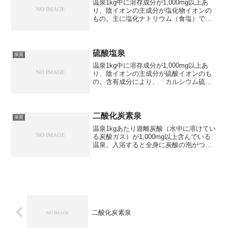
温泉1kg中に溶存成分が1,000mg以上あ
り、陰イオンの主成分が塩化物イオンの
もの。主に塩化ナトリウム（食塩）で温
泉の中に存在し、海水の成分に似ており
日本では比較的多い泉質。効能：神経
痛、筋肉痛、関節痛、五十肩、運動麻
痺、関節のこわばり、...
硫酸塩泉
泉質
温泉1kg中に溶存成分が1,000mg以上あ
り、陰イオンの主成分が硫酸イオンのも
の。含有成分により、「カルシウム硫酸
塩泉」「ナトリウム硫酸塩泉」「マグネ
シウム硫酸塩泉」の3つに分かれます。効
能：神経痛、筋肉痛、関節痛、五十肩、
運動麻痺、関節...
二酸化炭素泉
泉質
温泉1kgあたり遊離炭酸（水中に溶けてい
る炭酸ガス）が1,000mg以上含んでいる
温泉。入浴すると全身に炭酸の泡がつく
日本でも珍しい泉質。高温だと炭酸が気
化してしまうのでぬるめのお湯が多い様
です。効能：神経痛、筋肉痛、関節痛、
五十肩、運動麻...
二酸化炭素泉