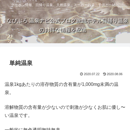
クーポン情報、日帰り温泉、天然温泉、スーパー銭湯、子供と一緒に
なびぶろ 温泉ナビ公式ブログ旅館ホテル日帰り温泉
のお得な情報を配信
単純温泉
2020.07.22
2020.08.06
温泉1kgあたりの溶存物質の含有量が1,000mg未満の温
泉。
溶解物質の含有量が少ないので刺激が少なくお肌に優し〜
い温泉です。
一般的に無色透明無味無臭。