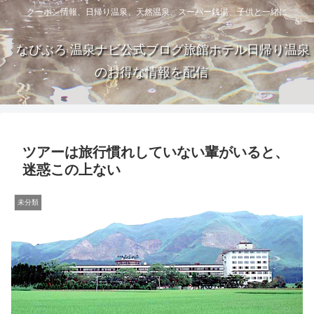
クーポン情報、日帰り温泉、天然温泉、スーパー銭湯、子供と一緒に
なびぶろ 温泉ナビ公式ブログ旅館ホテル日帰り温泉
のお得な情報を配信
ツアーは旅行慣れしていない輩がいると、
迷惑この上ない
未分類