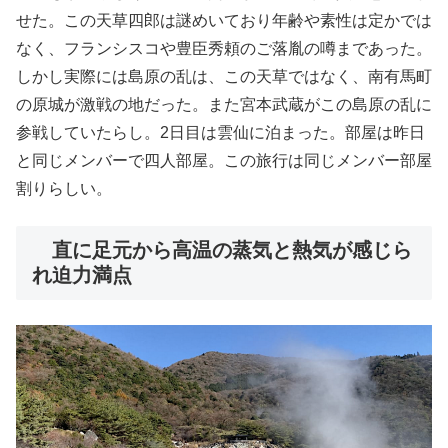
せた。この天草四郎は謎めいており年齢や素性は定かでは
なく、フランシスコや豊臣秀頼のご落胤の噂まであった。
しかし実際には島原の乱は、この天草ではなく、南有馬町
の原城が激戦の地だった。また宮本武蔵がこの島原の乱に
参戦していたらし。2日目は雲仙に泊まった。部屋は昨日
と同じメンバーで四人部屋。この旅行は同じメンバー部屋
割りらしい。
直に足元から高温の蒸気と熱気が感じら
れ迫力満点