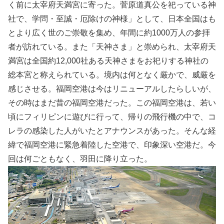
く前に太宰府天満宮に寄った。菅原道真公を祀っている神
社で、学問・至誠・厄除けの神様」として、日本全国はも
とより広く世のご崇敬を集め、年間に約1000万人の参拝
者が訪れている。また「天神さま」と崇められ、太宰府天
満宮は全国約12,000社ある天神さまをお祀りする神社の
総本宮と称えられている。境内は何となく厳かで、威厳を
感じさせる。福岡空港は今はリニューアルしたらしいが、
その時はまだ昔の福岡空港だった。この福岡空港は、若い
頃にフィリピンに遊びに行って、帰りの飛行機の中で、コ
レラの感染した人がいたとアナウンスがあった。そんな経
緯で福岡空港に緊急着陸した空港で、印象深い空港だ。今
回は何ごともなく、羽田に降り立った。