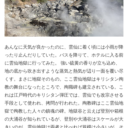
あんなに天気が良かったのに、雲仙に着く頃には小雨が降
ったり止んだりしていた。バスを降りて、ホテルに入る前
に雲仙地獄に行ってみた。 強い硫黄の香りが立ち込め、
地の底から吹き出すような蒸気と熱気が辺り一面を覆い尽
くす。まさに地獄そのもの。ここ雲仙地獄はキリシタン殉
教の舞台になったところで、殉職碑も建立されている。こ
れは江戸時代のキリシタン弾圧では、雲仙でも改宗させる
手段として使われ、拷問が行われた。殉教碑はここ雲仙地
獄で殉教した人々の鎮魂の碑。地獄谷と云えば登別や箱根
の大涌谷が知られているが、登別や大涌谷はスケールが大
きいのが、雲仙地獄は両者と比べれば規模は小さいが、そ