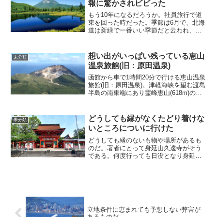
報に驚かされビビった
もう10年になるだろうか。社員旅行で道
東を回った時だった。季節は6月で、北海
道は新緑で一番いい季節だと云われ、総
勢10名でバスツアーに便乗した。なかに
は飛行機に初めて乗る輩もいて、みんな
で揶揄ったものだ。「飛行機は乗る時に
想い出がいっぱい残っている恵山
未分類
は靴を脱いで乗る」...
温泉旅館(旧：原田温泉)
函館から車で1時間20分で行ける恵山温泉
旅館(旧：原田温泉)。津軽海峡を望む渡島
半島の南東端にあり霊峰恵山(618m)の山
腹に位置。昭和7年(1932年)の開業以来、
源泉は一切手を加えることなく、一貫し
てかけ流しにしている。泉質は強酸性泉
どうしても縁がなくたどり着けな
未分類
で...
いところについに行けた
どうしても縁のないも物や場所があるも
のだ。著者にとって身延山久遠寺がそう
である。何度行っても日没となり身延山
の麓で諦めた経験が何度かある。それは
身延山の予定の最後にしていたのが悪か
った。今度身延山に行く機会があれば身
延山を優先にしようと思っ...
立地条件に恵まれても予想しない弊害が
あるものだ