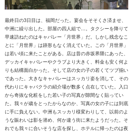
最終日の3日目は、福岡だった。宴会をそそくさ済ませ、
中洲に繰り出した。部屋の四人組で…。タクシーを降りて
早速訪ねたのはキャバレー「月世界」だ。しかし残念なこ
とに「月世界」は跡形もなく消えていた。この「月世界」
は若い頃に来たことがある。店は昔の赤坂界隈にあった、
デッカイキャバレーやクラブより大きく、料金も安く何よ
りも結構面白かった。そして店の女の子の若くてツブ揃い
であった。大きなキャバレーはスッカリ姿を消して、その
代わりにキャバクラの紹介場が数多く点在していた。入口
から奇抜な化粧をした若い子の写真が隙間なく貼ってい
た。我々が歳をとったからなのか、写真の女の子には到底
に手に負えない。中洲もスッカリ様変わりして、以前のよ
うな賑わいは影を潜め、何か違う街に来たようだった。そ
れでも我々に合いそうな店を探し、ホテルに帰ったのは夜