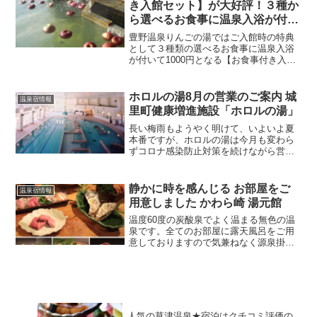
き入館セット】が大好評！３種か
ら選べるお食事に温泉入浴が付い
てなんと1000円！温泉ナビクー
豊野温泉りんごの湯ではご入館時の特典
ポンご提示でオリジナルタオルを
として３種類の選べるお食事に温泉入浴
が付いて1000円となる【お食事付き入館
プレゼント♪
セット】を発売中！お食事の一例とし
て、ミックスフライ定食・冷やしぶっか
けうどん・天ぷら付き中華丼などご用意
ホロルの湯8月の営業のご案内 城
温泉宿情報
しております。お得な【...
里町健康増進施設「ホロルの湯」
長い梅雨もようやく明けて、いよいよ夏
本番ですが、ホロルの湯は今月も変わら
ずコロナ感染防止対策を続けながら営業
いたします。お客様には、マスクの着用
と入館時の検温のご協力をお願いしま
す。今月も大きなイベントは開催出来ま
静かに時を感んじる お部屋をご
温泉宿情報
せんが、安全対策をしながら...
用意しました かわら崎 湯元館
温度60度の炭酸泉でよく温まる無色の温
泉です。全てのお部屋に露天風呂をご用
意しておりますので気兼ねなく源泉掛け
流しのお湯をお楽しみいただけます。お
食事どころは個室となっており、南魚沼
産のこしひかりをはじめ新鮮で豊富な食
材をご用意しております...
人気の草津温泉★宿泊はクチコミ評価の