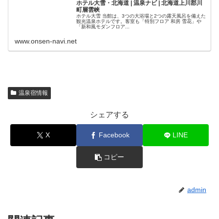
ホテル大雪・北海道 | 温泉ナビ | 北海道上川郡川
町層雲峡
ホテル大雪 当館は、3つの大浴場と2つの露天風呂を備えた
観光温泉ホテルです。客室も「特別フロア 和房 雪花」や
「新和風モダンフロア...
www.onsen-navi.net
温泉宿情報
シェアする
X
Facebook
LINE
コピー
admin