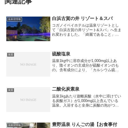
関連記事
白浜古賀の井 リゾート＆スパ
温泉宿情報
コガノイベイホテルは温泉リゾートとし
て「白浜古賀の井リゾート&スパ」へ生ま
れ変わりました。「綺麗であること」
「優雅であること」「美しくあること」
をコンセプトに皆様のお役に立つサービ
スをご提供いたします。こだわりの自社
源泉の天然温泉水面に浮か...
硫酸塩泉
泉質
温泉1kg中に溶存成分が1,000mg以上あ
り、陰イオンの主成分が硫酸イオンのも
の。含有成分により、「カルシウム硫酸
塩泉」「ナトリウム硫酸塩泉」「マグネ
シウム硫酸塩泉」の3つに分かれます。効
能：神経痛、筋肉痛、関節痛、五十肩、
運動麻痺、関節...
二酸化炭素泉
泉質
温泉1kgあたり遊離炭酸（水中に溶けてい
る炭酸ガス）が1,000mg以上含んでいる
温泉。入浴すると全身に炭酸の泡がつく
日本でも珍しい泉質。高温だと炭酸が気
化してしまうのでぬるめのお湯が多い様
です。効能：神経痛、筋肉痛、関節痛、
五十肩、運動麻...
豊野温泉 りんごの湯【お食事付
温泉宿情報