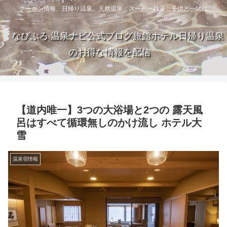
クーポン情報、日帰り温泉、天然温泉、スーパー銭湯、子供と一緒に
なびぶろ 温泉ナビ公式ブログ旅館ホテル日帰り温泉
のお得な情報を配信
【道内唯一】3つの大浴場と2つの 露天風
呂はすべて循環無しのかけ流し ホテル大
雪
温泉宿情報