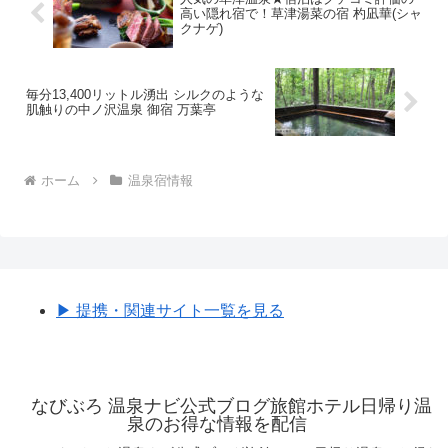
高い隠れ宿で！草津湯菜の宿 杓凪華(シャ
クナゲ)
毎分13,400リットル湧出 シルクのような
肌触りの中ノ沢温泉 御宿 万葉亭
ホーム
温泉宿情報
▶︎ 提携・関連サイト一覧を見る
なびぶろ 温泉ナビ公式ブログ旅館ホテル日帰り温
泉のお得な情報を配信