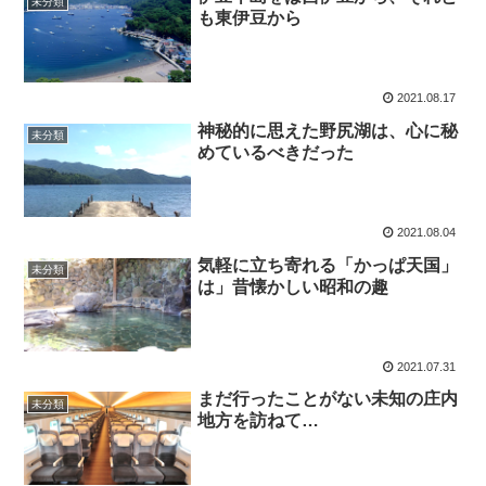
未分類
も東伊豆から
2021.08.17
神秘的に思えた野尻湖は、心に秘
未分類
めているべきだった
2021.08.04
気軽に立ち寄れる「かっぱ天国」
未分類
は」昔懐かしい昭和の趣
2021.07.31
まだ行ったことがない未知の庄内
未分類
地方を訪ねて…