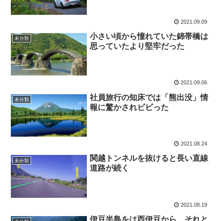
2021.09.09
小さい頃から憧れていた錦帯橋は
未分類
思っていたより堅牢だった
2021.09.06
社員旅行の知床では「熊出没」情
未分類
報に驚かされビビった
2021.08.24
関越トンネルを抜けると長い直線
未分類
道路が続く
2021.08.19
伊豆半島をは西伊豆から、それと