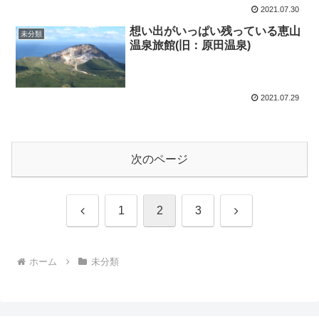
2021.07.30
想い出がいっぱい残っている恵山
未分類
温泉旅館(旧：原田温泉)
2021.07.29
次のページ
前
次
1
2
3
へ
へ
ホーム
未分類