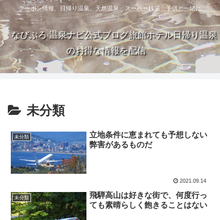
クーポン情報、日帰り温泉、天然温泉、スーパー銭湯、子供と一緒に
なびぶろ 温泉ナビ公式ブログ旅館ホテル日帰り温泉
のお得な情報を配信
未分類
立地条件に恵まれても予想しない
未分類
弊害があるものだ
2021.09.14
飛騨高山は好きな街で、何度行っ
未分類
ても素晴らしく飽きることはない